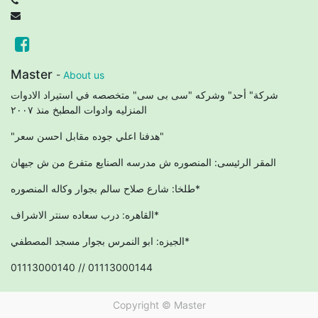
Master
-
About us
شركة" أحد" وشركه "سى بى سى" متخصصه في استيراد الادوات
المنزليه وادوات المطبخ منذ ٢٠٠٧
"هدفنا اعلي جوده مقابل احسن سعر"
المقر الرئيسى: المنصوره ش مدرسه الصنايع متفرع من ش جيهان
طلخا: شارع صلاح سالم بجوار وكاله المنصوره*
القاهره: درب سعاده سنتر الاشراف*
الجيزه: ابو النمرس بجوار مسجد المصطفي*
01113000140 // 01113000144
Copyright ©
Master