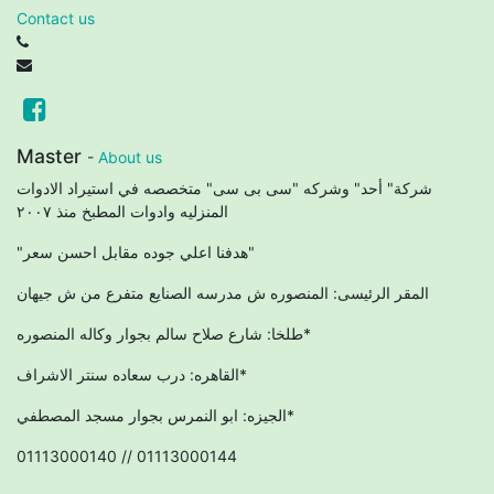
Contact us
Master
-
About us
شركة" أحد" وشركه "سى بى سى" متخصصه في استيراد الادوات
المنزليه وادوات المطبخ منذ ٢٠٠٧
"هدفنا اعلي جوده مقابل احسن سعر"
المقر الرئيسى: المنصوره ش مدرسه الصنايع متفرع من ش جيهان
طلخا: شارع صلاح سالم بجوار وكاله المنصوره*
القاهره: درب سعاده سنتر الاشراف*
الجيزه: ابو النمرس بجوار مسجد المصطفي*
01113000140 // 01113000144