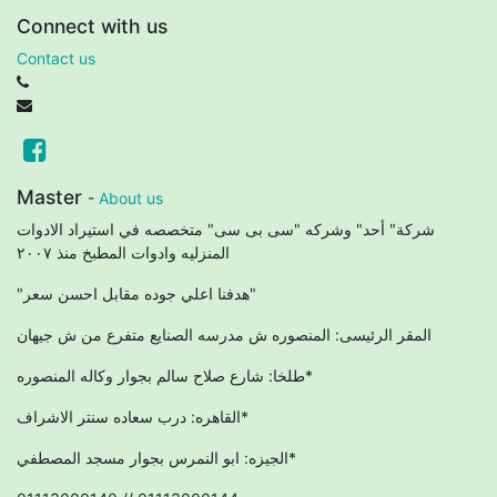
Connect with us
Contact us
Master
-
About us
شركة" أحد" وشركه "سى بى سى" متخصصه في استيراد الادوات
المنزليه وادوات المطبخ منذ ٢٠٠٧
"هدفنا اعلي جوده مقابل احسن سعر"
المقر الرئيسى: المنصوره ش مدرسه الصنايع متفرع من ش جيهان
طلخا: شارع صلاح سالم بجوار وكاله المنصوره*
القاهره: درب سعاده سنتر الاشراف*
الجيزه: ابو النمرس بجوار مسجد المصطفي*