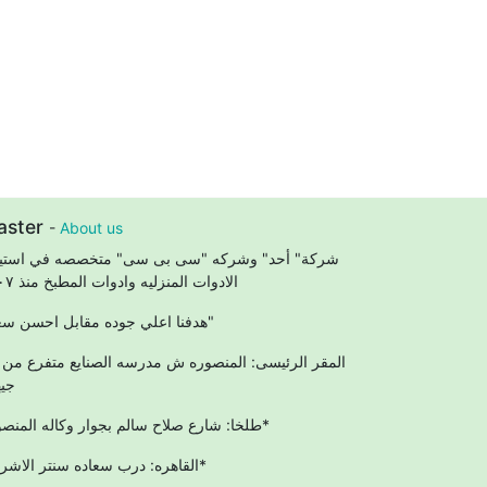
aster
-
About us
شركة" أحد" وشركه "سى بى سى" متخصصه في استير
الادوات المنزليه وادوات المطبخ منذ ٢٠٠٧
"هدفنا اعلي جوده مقابل احسن سعر"
المقر الرئيسى: المنصوره ش مدرسه الصنايع متفرع من
جيه
طلخا: شارع صلاح سالم بجوار وكاله المنصوره*
القاهره: درب سعاده سنتر الاشراف*