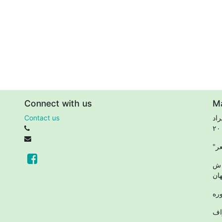
Connect with us
M
اد
Contact us
 ش
ان