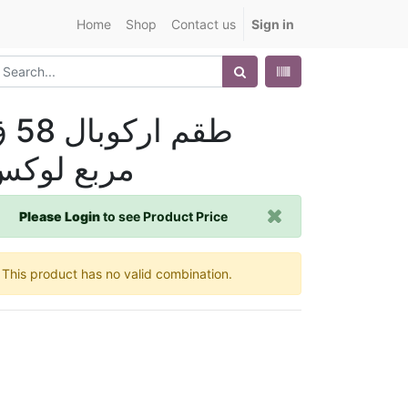
Home
Shop
Contact us
Sign in
طقم اركو
مربع لوك
Please Login
to see Product Price
This product has no valid combination.