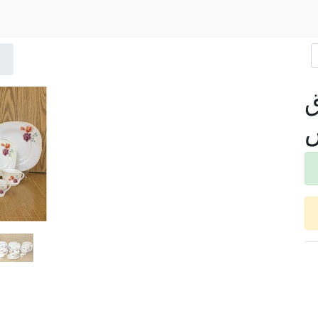
بال 58 ق
س