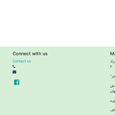
Connect with us
M
اد
Contact us
 ش
ان