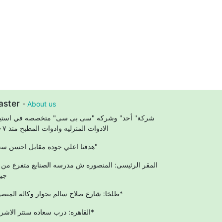
aster
-
About us
شركة" أحد" وشركه "سى بى سى" متخصصه في استير
الادوات المنزليه وادوات المطبخ منذ ٢٠٠٧
"هدفنا اعلي جوده مقابل احسن سعر"
المقر الرئيسى: المنصوره ش مدرسه الصنايع متفرع من
جيه
طلخا: شارع صلاح سالم بجوار وكاله المنصوره*
القاهره: درب سعاده سنتر الاشراف*