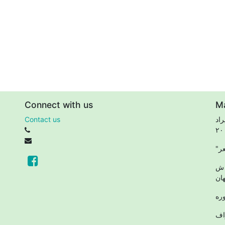
Connect with us
M
اد
Contact us
 ش
ان