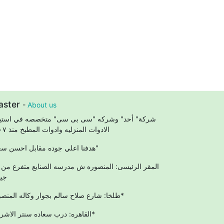
aster
-
About us
شركة" أحد" وشركه "سى بى سى" متخصصه في استير
الادوات المنزليه وادوات المطبخ منذ ٢٠٠٧
"هدفنا اعلي جوده مقابل احسن سعر"
المقر الرئيسى: المنصوره ش مدرسه الصنايع متفرع من
جيه
طلخا: شارع صلاح سالم بجوار وكاله المنصوره*
القاهره: درب سعاده سنتر الاشراف*