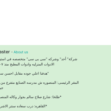
aster
-
About us
شركة" أحد" وشركه "سى بى سى" متخصصه في استير
الادوات المنزليه وادوات المطبخ منذ ٢٠٠٧
"هدفنا اعلي جوده مقابل احسن سعر"
المقر الرئيسى: المنصوره ش مدرسه الصنايع متفرع من
جيه
طلخا: شارع صلاح سالم بجوار وكاله المنصوره*
القاهره: درب سعاده سنتر الاشراف*