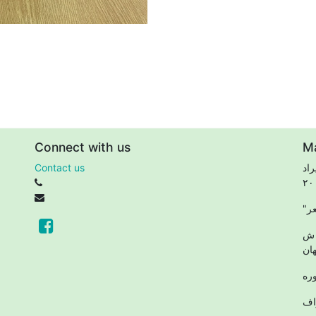
Connect with us
M
اد
Contact us
 ش
ان