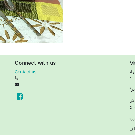
Connect with us
M
اد
Contact us
 ش
ان