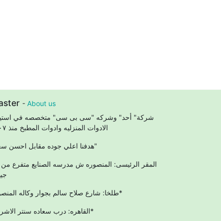
aster
-
About us
شركة" أحد" وشركه "سى بى سى" متخصصه في استير
الادوات المنزليه وادوات المطبخ منذ ٢٠٠٧
"هدفنا اعلي جوده مقابل احسن سعر"
المقر الرئيسى: المنصوره ش مدرسه الصنايع متفرع من
جيه
طلخا: شارع صلاح سالم بجوار وكاله المنصوره*
القاهره: درب سعاده سنتر الاشراف*