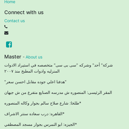
Home
Connect with us
Contact us
Master
-
About us
شركة" أحد" وشركه "سى بى سى" متخصصه في استيراد الادوات
المنزليه وادوات المطبخ منذ ٢٠٠٧
"هدفنا اعلي جوده مقابل احسن سعر"
المقر الرئيسى: المنصوره ش مدرسه الصنايع متفرع من ش جيهان
طلخا: شارع صلاح سالم بجوار وكاله المنصوره*
القاهره: درب سعاده سنتر الاشراف*
الجيزه: ابو النمرس بجوار مسجد المصطفي*