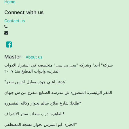
Home
Connect with us
Contact us
Master
-
About us
شركة" أحد" وشركه "سى بى سى" متخصصه في استيراد الادوات
المنزليه وادوات المطبخ منذ ٢٠٠٧
"هدفنا اعلي جوده مقابل احسن سعر"
المقر الرئيسى: المنصوره ش مدرسه الصنايع متفرع من ش جيهان
طلخا: شارع صلاح سالم بجوار وكاله المنصوره*
القاهره: درب سعاده سنتر الاشراف*
الجيزه: ابو النمرس بجوار مسجد المصطفي*