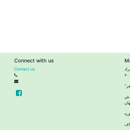
Connect with us
M
اد
Contact us
 ش
ان