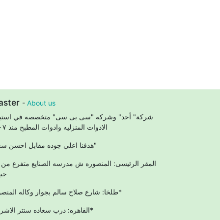
aster
-
About us
شركة" أحد" وشركه "سى بى سى" متخصصه في استير
الادوات المنزليه وادوات المطبخ منذ ٢٠٠٧
"هدفنا اعلي جوده مقابل احسن سعر"
المقر الرئيسى: المنصوره ش مدرسه الصنايع متفرع من
جيه
طلخا: شارع صلاح سالم بجوار وكاله المنصوره*
القاهره: درب سعاده سنتر الاشراف*